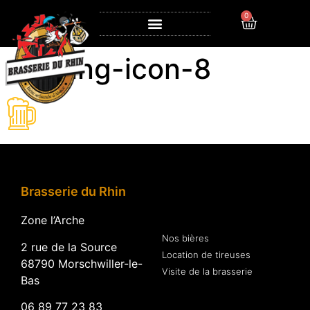
0
landing-icon-8
Brasserie du Rhin
Zone l’Arche
Nos bières
2 rue de la Source
Location de tireuses
68790 Morschwiller-le-
Visite de la brasserie
Bas
06 89 77 23 83