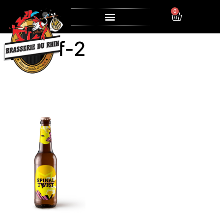
0
port-f-2